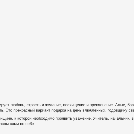
ирует любовь, страсть и желание, восхищение и преклонение. Алые, бор
ль. Это прекрасный вариант подарка на день влюбленных, годовщину сва
щине, к которой необходимо проявить уважение. Учитель, начальник, вр
асны сами по себе.