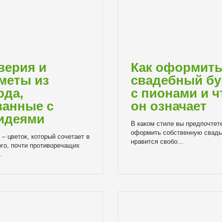
верия и
Как оформит
меты из
свадебный бу
ода,
с пионами и ч
занные с
он означает
идеями
В каком стиле вы предпочтет
оформить собственную свад
– цветок, который сочетает в
нравится свобо...
ого, почти противоречащих
.