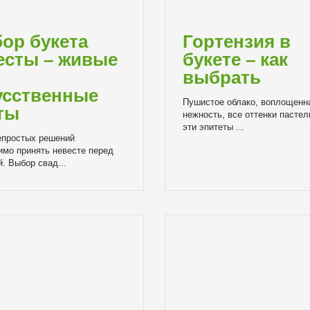
ор букета
Гортензия в
есты – живые
букете – как
выбрать
усственные
Пушистое облако, воплощенн
ты
нежность, все оттенки пастел
эти эпитеты ...
епростых решений
имо принять невесте перед
. Выбор свад...