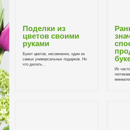
Поделки из
Ран
цветов своими
зна
руками
спо
про
Букет цветов, несомненно, один из
бук
самых универсальных подарков. Но
что делать...
Их част
лютикам
миниатюр