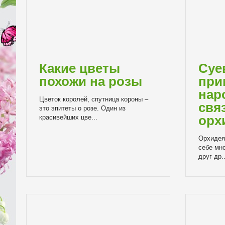
Какие цветы
Суе
похожи на розы
при
нар
Цветок королей, спутница короны –
свя
это эпитеты о розе. Один из
орх
красивейших цве...
Орхидея 
себе мн
друг др..