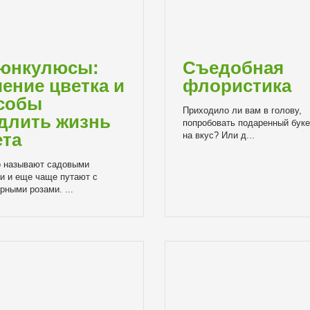
юнкулюсы:
Съедобная
чение цветка и
флористика
собы
Приходило ли вам в голову,
длить жизнь
попробовать подаренный буке
ета
на вкус? Или д...
о называют садовыми
и и еще чаще путают с
ными розами. ...