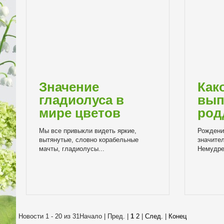
Значение
Как
гладиолуса в
вып
мире цветов
род
Мы все привыкли видеть яркие,
Рождени
вытянутые, словно корабельные
значите
мачты, гладиолусы...
Немудрен
Новости 1 - 20 из 31
Начало | Пред. |
1
2
|
След.
|
Конец