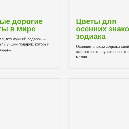
ые дорогие
Цветы для
ты в мире
осенних знак
зодиака
зал, что лучший подарок —
а? Лучший подарок, который
Осенним знакам зодиака сво
ердц...
элегантность, чувственность 
мелан...