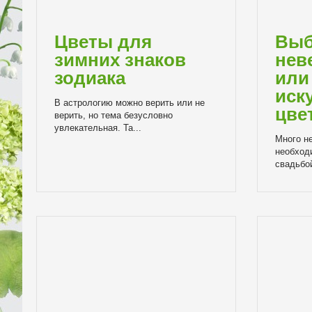
Цветы для
Выб
зимних знаков
нев
зодиака
или
иск
В астрологию можно верить или не
цве
верить, но тема безусловно
увлекательная. Та...
Много н
необход
свадьбой