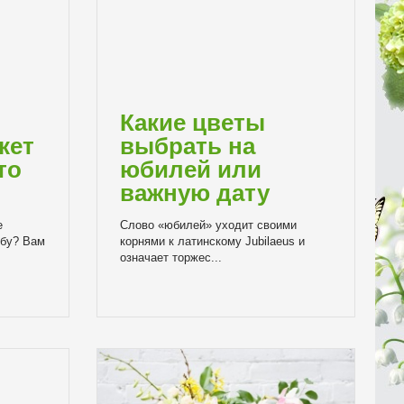
ь
Какие цветы
кет
выбрать на
то
юбилей или
важную дату
е
Слово «юбилей» уходит своими
ьбу? Вам
корнями к латинскому Jubilaeus и
означает торжес...