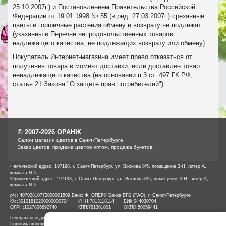
25.10.2007г.) и Постановлением Правительства Российской
Федерации от 19.01.1998 № 55 (в ред. 27.03.2007г.) срезанные
цветы и горшечные растения обмену и возврату не подлежат
(указанны в Перечне непродовольственных товаров
надлежащего качества, не подлежащих возврату или обмену).
Покупатель Интернет-магазина имеет право отказаться от
получения товара в момент доставки, если доставлен товар
ненадлежащего качества (на основании п.3 ст. 497 ГК РФ,
статья 21 Закона "О защите прав потребителей").
© 2007-2026 ОРАНЖ
Cалон магазин цветов в Санкт-Петербурге.
Заказ цветов, продажа цветов оптом, продажа букетов.
Фактический адрес: 197198, г. Санкт-Петербург, ул. Воскова 8/5, помещение 3-Н, литер А,
комната №5
Юридический адрес: 197198, г. Санкт-Петербург, ул. Воскова 8/5, помещение 3-Н, литер А,
комната №5
р/с: 40702810772000001509 Банк: Ф. ОПЕРУ Банка ВТБ (ПАО), г. Санкт-Петербурге
К/с:
30101810200000000704
ИНН:
7813118114
БИК:
044030704
ОГРН:
1027806892740
КПП:
781301001
ОКПО:
50059441
Генеральный директор ООО «ОРАНЖ» Иванов А.Е.
Политика конфиденциальности