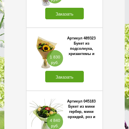
Заказать
Артикул 489323
Букет из
подсолнуха,
хризантемы и
1 830
хиперикума
руб.
Заказать
Артикул 045183
Букет из мини
гербер, мини
орхидей, роз и
4 840
хризантемы
руб.
Сантини