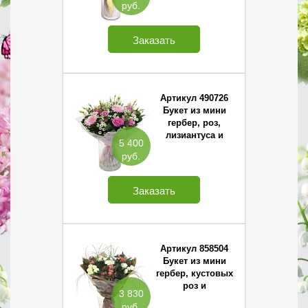
руб.
вербы
Заказать
Артикул 490726
Букет из мини
гербер, роз,
лизиантуса и
5 400
хризантемы
руб.
Сантини
Заказать
Артикул 858504
Букет из мини
гербер, кустовых
роз и
3 830
альстромерии
руб.