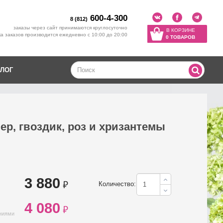
600-4-300
8 (812)
заказы через сайт принимаются круглосуточно
В КОРЗИНЕ
а заказов производится ежедневно с 10:00 до 20:00
0 ТОВАРОВ
ЛОГ
ер, гвоздик, роз и хризантемы
3 880
₽
Количество:
4 080
₽
ениями