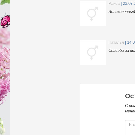
Раиса
| 23.07.
Великолепный
Наталья
| 14.
Спасибо за к
Ос
С по
мене