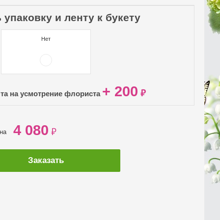
 упаковку и ленту к букету
Нет
+ 200
₽
нта на усмотрение флориста
4 080
₽
ена
Заказать