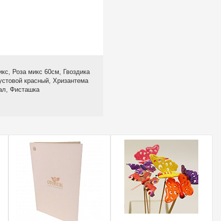
кс, Роза микс 60см, Гвоздика
устовой красный, Хризантема
ал, Фисташка