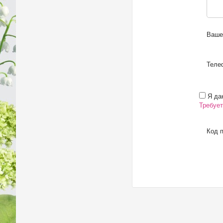
Ваше
Телеф
Я даю
Требует
Код п