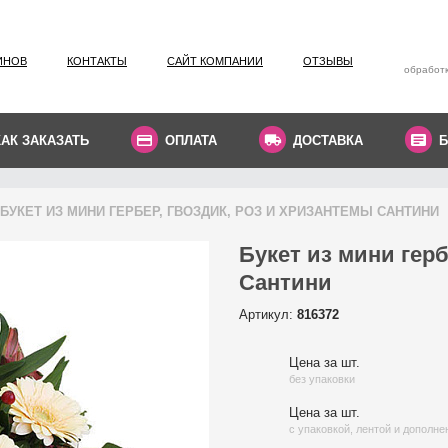
ИНОВ
КОНТАКТЫ
САЙТ КОМПАНИИ
ОТЗЫВЫ
обработк
КАК ЗАКАЗАТЬ
ОПЛАТА
ДОСТАВКА
Б
БУКЕТ ИЗ МИНИ ГЕРБЕР, ГВОЗДИК, РОЗ И ХРИЗАНТЕМЫ САНТИНИ
Букет из мини герб
Сантини
Артикул:
816372
Цена за шт.
без упаковки
Цена за шт.
с упаковкой, лентой и дополн