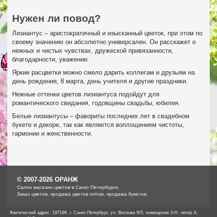
Нужен ли повод?
Лизиантус – аристократичный и изысканный цветок, при этом по
своему значению он абсолютно универсален. Он расскажет о
нежных и чистых чувствах, дружеской привязанности,
благодарности, уважении.
Яркие расцветки можно смело дарить коллегам и друзьям на
день рождения, 8 марта, день учителя и другие праздники.
Нежные оттенки цветов лизиантуса подойдут для
романтического свидания, годовщины свадьбы, юбилея.
Белые лизиантусы – фавориты последних лет в свадебном
букете и декоре, так как являются воплощением чистоты,
гармонии и женственности.
© 2007-2026 ОРАНЖ
Cалон магазин цветов в Санкт-Петербурге.
Заказ цветов, продажа цветов оптом, продажа букетов.
Фактический адрес: 197198, г. Санкт-Петербург, ул. Воскова 8/5, помещение 3-Н, литер А,