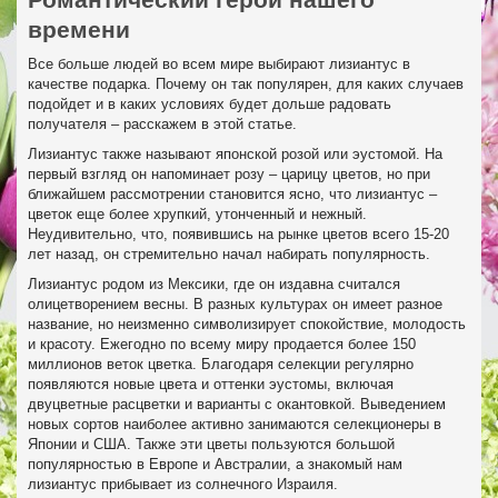
времени
Все больше людей во всем мире выбирают лизиантус в
качестве подарка. Почему он так популярен, для каких случаев
подойдет и в каких условиях будет дольше радовать
получателя – расскажем в этой статье.
Лизиантус также называют японской розой или эустомой. На
первый взгляд он напоминает розу – царицу цветов, но при
ближайшем рассмотрении становится ясно, что лизиантус –
цветок еще более хрупкий, утонченный и нежный.
Неудивительно, что, появившись на рынке цветов всего 15-20
лет назад, он стремительно начал набирать популярность.
Лизиантус родом из Мексики, где он издавна считался
олицетворением весны. В разных культурах он имеет разное
название, но неизменно символизирует спокойствие, молодость
и красоту. Ежегодно по всему миру продается более 150
миллионов веток цветка. Благодаря селекции регулярно
появляются новые цвета и оттенки эустомы, включая
двуцветные расцветки и варианты с окантовкой. Выведением
новых сортов наиболее активно занимаются селекционеры в
Японии и США. Также эти цветы пользуются большой
популярностью в Европе и Австралии, а знакомый нам
лизиантус прибывает из солнечного Израиля.