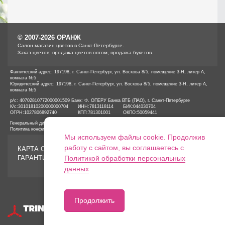
© 2007-2026 ОРАНЖ
Cалон магазин цветов в Санкт-Петербурге.
Заказ цветов, продажа цветов оптом, продажа букетов.
Фактический адрес: 197198, г. Санкт-Петербург, ул. Воскова 8/5, помещение 3-Н, литер А,
комната №5
Юридический адрес: 197198, г. Санкт-Петербург, ул. Воскова 8/5, помещение 3-Н, литер А,
комната №5
р/с: 40702810772000001509 Банк: Ф. ОПЕРУ Банка ВТБ (ПАО), г. Санкт-Петербурге
К/с:
30101810200000000704
ИНН:
7813118114
БИК:
044030704
ОГРН:
1027806892740
КПП:
781301001
ОКПО:
50059441
Генеральный директор ООО «ОРАНЖ» Иванов А.Е.
Политика конфиденциальности
Мы используем файлы cookie. Продолжив
работу с сайтом, вы соглашаетесь с
КАРТА САЙТА
ГАРАНТИИ
Политикой обработки персональных
данных
Продолжить
Разработка сайтов
Продвижение оптимизация
(SEO)Реклама в интернет