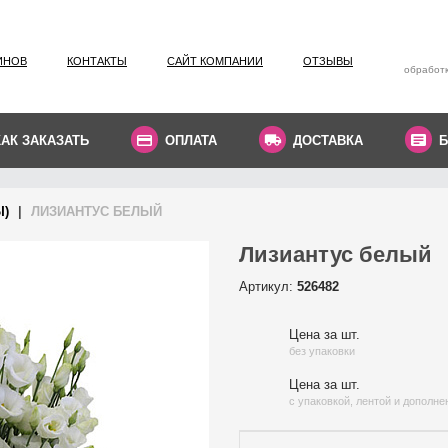
ИНОВ
КОНТАКТЫ
САЙТ КОМПАНИИ
ОТЗЫВЫ
обработк
КАК ЗАКАЗАТЬ
ОПЛАТА
ДОСТАВКА
Б
Ы)
ЛИЗИАНТУС БЕЛЫЙ
Лизиантус белый
Артикул:
526482
Цена за шт.
без упаковки
Цена за шт.
с упаковкой, лентой и дополн