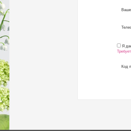
Ваше
Телеф
Я даю
Требует
Код п