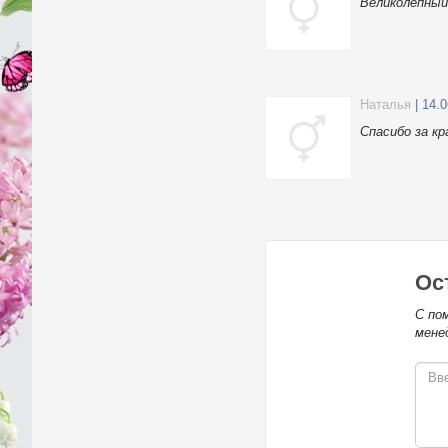
Великолепный
Наталья
| 14.
Спасибо за к
Ос
С по
мене