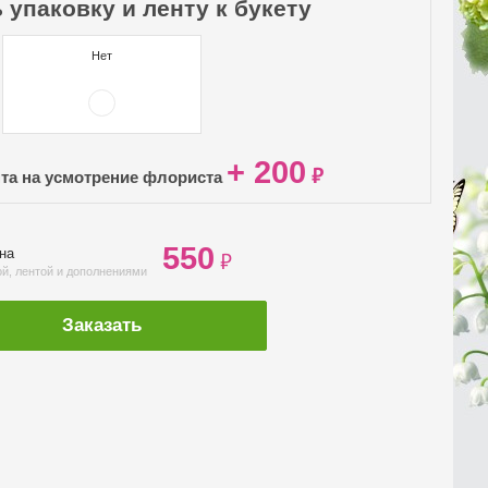
 упаковку и ленту к букету
Нет
+ 200
₽
нта на усмотрение флориста
550
ена
₽
ой, лентой и дополнениями
Заказать