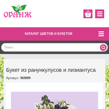
0
КАТАЛОГ ЦВЕТОВ И БУКЕТОВ
Букет из ранункулусов и лизиантуса
Артикул:
565899