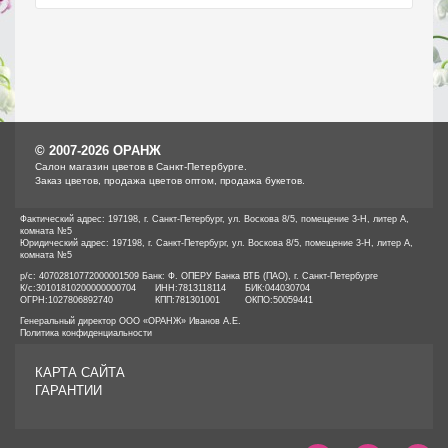
© 2007-2026 ОРАНЖ
Cалон магазин цветов в Санкт-Петербурге.
Заказ цветов, продажа цветов оптом, продажа букетов.
Фактический адрес: 197198, г. Санкт-Петербург, ул. Воскова 8/5, помещение 3-Н, литер А,
комната №5
Юридический адрес: 197198, г. Санкт-Петербург, ул. Воскова 8/5, помещение 3-Н, литер А,
комната №5
р/с: 40702810772000001509 Банк: Ф. ОПЕРУ Банка ВТБ (ПАО), г. Санкт-Петербурге
К/с:
30101810200000000704
ИНН:
7813118114
БИК:
044030704
ОГРН:
1027806892740
КПП:
781301001
ОКПО:
50059441
Генеральный директор ООО «ОРАНЖ» Иванов А.Е.
Политика конфиденциальности
КАРТА САЙТА
ГАРАНТИИ