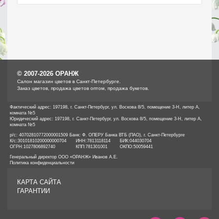
© 2007-2026 ОРАНЖ
Cалон магазин цветов в Санкт-Петербурге.
Заказ цветов, продажа цветов оптом, продажа букетов.
Фактический адрес: 197198, г. Санкт-Петербург, ул. Воскова 8/5, помещение 3-Н, литер А,
комната №5
Юридический адрес: 197198, г. Санкт-Петербург, ул. Воскова 8/5, помещение 3-Н, литер А,
комната №5
р/с: 40702810772000001509 Банк: Ф. ОПЕРУ Банка ВТБ (ПАО), г. Санкт-Петербурге
К/с:
30101810200000000704
ИНН:
7813118114
БИК:
044030704
ОГРН:
1027806892740
КПП:
781301001
ОКПО:
50059441
Генеральный директор ООО «ОРАНЖ» Иванов А.Е.
Политика конфиденциальности
КАРТА САЙТА
ГАРАНТИИ