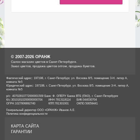
© 2007-2026 ОРАНЖ
Cалон магазин цветов в Санкт-Петербурге.
Заказ цветов, продажа цветов оптом, продажа букетов.
Фактический адрес: 197198, г. Санкт-Петербург, ул. Воскова 8/5, помещение 3-Н, литер А,
комната №5
Юридический адрес: 197198, г. Санкт-Петербург, ул. Воскова 8/5, помещение 3-Н, литер А,
комната №5
р/с: 40702810772000001509 Банк: Ф. ОПЕРУ Банка ВТБ (ПАО), г. Санкт-Петербурге
К/с:
30101810200000000704
ИНН:
7813118114
БИК:
044030704
ОГРН:
1027806892740
КПП:
781301001
ОКПО:
50059441
Генеральный директор ООО «ОРАНЖ» Иванов А.Е.
Политика конфиденциальности
КАРТА САЙТА
ГАРАНТИИ