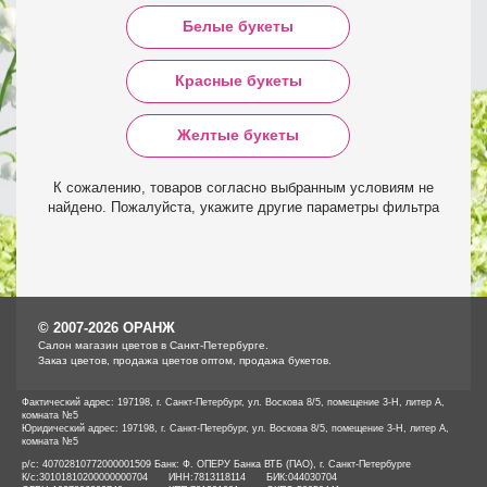
Белые букеты
Красные букеты
Желтые букеты
К сожалению, товаров согласно выбранным условиям не
найдено. Пожалуйста, укажите другие параметры фильтра
© 2007-2026 ОРАНЖ
Cалон магазин цветов в Санкт-Петербурге.
Заказ цветов, продажа цветов оптом, продажа букетов.
Фактический адрес: 197198, г. Санкт-Петербург, ул. Воскова 8/5, помещение 3-Н, литер А,
комната №5
Юридический адрес: 197198, г. Санкт-Петербург, ул. Воскова 8/5, помещение 3-Н, литер А,
комната №5
р/с: 40702810772000001509 Банк: Ф. ОПЕРУ Банка ВТБ (ПАО), г. Санкт-Петербурге
К/с:
30101810200000000704
ИНН:
7813118114
БИК:
044030704