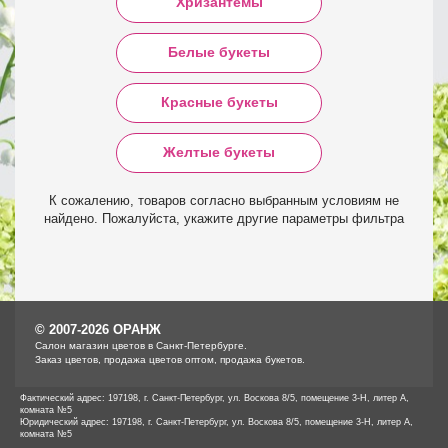
Хризантемы
Белые букеты
Красные букеты
Желтые букеты
К сожалению, товаров согласно выбранным условиям не
найдено. Пожалуйста, укажите другие параметры фильтра
© 2007-2026 ОРАНЖ
Cалон магазин цветов в Санкт-Петербурге.
Заказ цветов, продажа цветов оптом, продажа букетов.
Фактический адрес: 197198, г. Санкт-Петербург, ул. Воскова 8/5, помещение 3-Н, литер А,
комната №5
Юридический адрес: 197198, г. Санкт-Петербург, ул. Воскова 8/5, помещение 3-Н, литер А,
комната №5