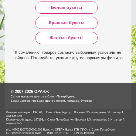
Белые букеты
Красные букеты
Желтые букеты
К сожалению, товаров согласно выбранным условиям не
найдено. Пожалуйста, укажите другие параметры фильтра
© 2007-2026 ОРАНЖ
Cалон магазин цветов в Санкт-Петербурге.
Заказ цветов, продажа цветов оптом, продажа букетов.
Фактический адрес: 197198, г. Санкт-Петербург, ул. Воскова 8/5, помещение 3-Н, литер А,
комната №5
Юридический адрес: 197198, г. Санкт-Петербург, ул. Воскова 8/5, помещение 3-Н, литер А,
комната №5
р/с: 40702810772000001509 Банк: Ф. ОПЕРУ Банка ВТБ (ПАО), г. Санкт-Петербурге
К/с:
30101810200000000704
ИНН:
7813118114
БИК:
044030704