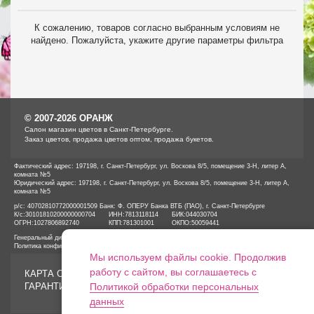
К сожалению, товаров согласно выбранным условиям не
найдено. Пожалуйста, укажите другие параметры фильтра
© 2007-2026 ОРАНЖ
Cалон магазин цветов в Санкт-Петербурге.
Заказ цветов, продажа цветов оптом, продажа букетов.
Фактический адрес: 197198, г. Санкт-Петербург, ул. Воскова 8/5, помещение 3-Н, литер А,
комната №5
Юридический адрес: 197198, г. Санкт-Петербург, ул. Воскова 8/5, помещение 3-Н, литер А,
комната №5
р/с: 40702810772000001509 Банк: Ф. ОПЕРУ Банка ВТБ (ПАО), г. Санкт-Петербурге
К/с:
30101810200000000704
ИНН:
7813118114
БИК:
044030704
ОГРН:
1027806892740
КПП:
781301001
ОКПО:
50059441
Генеральный директор ООО «ОРАНЖ» Иванов А.Е.
Политика конфиденциальности
Мы используем файлы cookie. Продолжив
работу с сайтом, вы соглашаетесь с
КАРТА САЙТА
ГАРАНТИИ
Политикой обработки персональных
данных