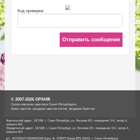
Код проверки:
Отправить сообщение
© 2007-2026 ОРАНЖ
Cалон магазин цветов в Санкт-Петербурге.
Заказ цветов, продажа цветов оптом, продажа букетов.
Фактический адрес: 197198, г. Санкт-Петербург, ул. Воскова 8/5, помещение 3-Н, литер А,
комната №5
Юридический адрес: 197198, г. Санкт-Петербург, ул. Воскова 8/5, помещение 3-Н, литер А,
комната №5
р/с: 40702810772000001509 Банк: Ф. ОПЕРУ Банка ВТБ (ПАО), г. Санкт-Петербурге