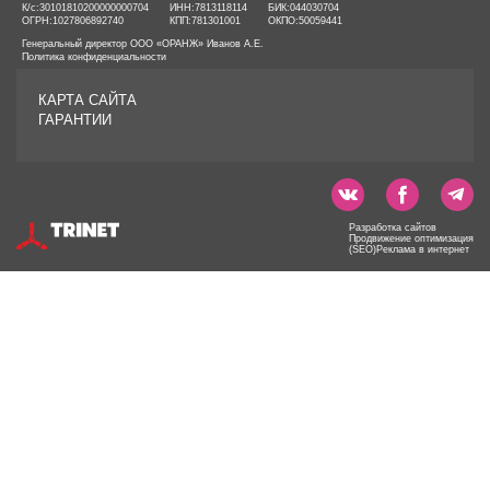
К/с:
30101810200000000704
ИНН:
7813118114
БИК:
044030704
ОГРН:
1027806892740
КПП:
781301001
ОКПО:
50059441
Генеральный директор ООО «ОРАНЖ» Иванов А.Е.
Политика конфиденциальности
КАРТА САЙТА
ГАРАНТИИ
Разработка сайтов
Продвижение оптимизация
(SEO)Реклама в интернет