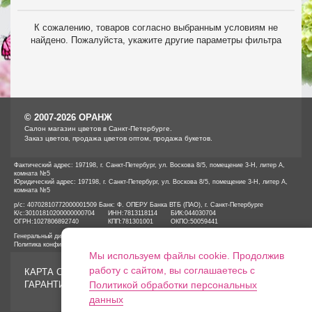
К сожалению, товаров согласно выбранным условиям не
найдено. Пожалуйста, укажите другие параметры фильтра
© 2007-2026 ОРАНЖ
Cалон магазин цветов в Санкт-Петербурге.
Заказ цветов, продажа цветов оптом, продажа букетов.
Фактический адрес: 197198, г. Санкт-Петербург, ул. Воскова 8/5, помещение 3-Н, литер А,
комната №5
Юридический адрес: 197198, г. Санкт-Петербург, ул. Воскова 8/5, помещение 3-Н, литер А,
комната №5
р/с: 40702810772000001509 Банк: Ф. ОПЕРУ Банка ВТБ (ПАО), г. Санкт-Петербурге
К/с:
30101810200000000704
ИНН:
7813118114
БИК:
044030704
ОГРН:
1027806892740
КПП:
781301001
ОКПО:
50059441
Генеральный директор ООО «ОРАНЖ» Иванов А.Е.
Политика конфиденциальности
Мы используем файлы cookie. Продолжив
работу с сайтом, вы соглашаетесь с
КАРТА САЙТА
ГАРАНТИИ
Политикой обработки персональных
данных