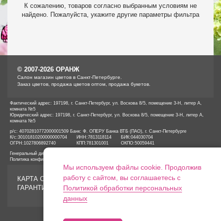
К сожалению, товаров согласно выбранным условиям не
найдено. Пожалуйста, укажите другие параметры фильтра
© 2007-2026 ОРАНЖ
Cалон магазин цветов в Санкт-Петербурге.
Заказ цветов, продажа цветов оптом, продажа букетов.
Фактический адрес: 197198, г. Санкт-Петербург, ул. Воскова 8/5, помещение 3-Н, литер А,
комната №5
Юридический адрес: 197198, г. Санкт-Петербург, ул. Воскова 8/5, помещение 3-Н, литер А,
комната №5
р/с: 40702810772000001509 Банк: Ф. ОПЕРУ Банка ВТБ (ПАО), г. Санкт-Петербурге
К/с:
30101810200000000704
ИНН:
7813118114
БИК:
044030704
ОГРН:
1027806892740
КПП:
781301001
ОКПО:
50059441
Генеральный директор ООО «ОРАНЖ» Иванов А.Е.
Политика конфиденциальности
Мы используем файлы cookie. Продолжив
работу с сайтом, вы соглашаетесь с
КАРТА САЙТА
ГАРАНТИИ
Политикой обработки персональных
данных