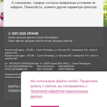
К сожалению, товаров согласно выбранным условиям не
найдено. Пожалуйста, укажите другие параметры фильтра
© 2007-2026 ОРАНЖ
Cалон магазин цветов в Санкт-Петербурге.
Заказ цветов, продажа цветов оптом, продажа букетов.
Фактический адрес: 197198, г. Санкт-Петербург, ул. Воскова 8/5, помещение 3-Н, литер А,
комната №5
Юридический адрес: 197198, г. Санкт-Петербург, ул. Воскова 8/5, помещение 3-Н, литер А,
комната №5
р/с: 40702810772000001509 Банк: Ф. ОПЕРУ Банка ВТБ (ПАО), г. Санкт-Петербурге
К/с:
30101810200000000704
ИНН:
7813118114
БИК:
044030704
ОГРН:
1027806892740
КПП:
781301001
ОКПО:
50059441
Генеральный директор ООО «ОРАНЖ» Иванов А.Е.
Политика конфиденциальности
Мы используем файлы cookie. Продолжив
работу с сайтом, вы соглашаетесь с
КАРТА САЙТА
ГАРАНТИИ
Политикой обработки персональных
данных