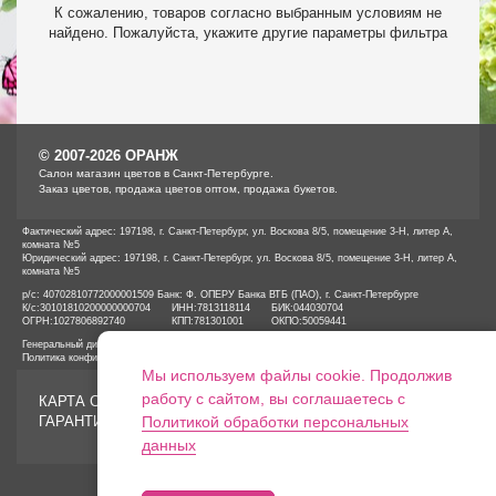
К сожалению, товаров согласно выбранным условиям не
найдено. Пожалуйста, укажите другие параметры фильтра
© 2007-2026 ОРАНЖ
Cалон магазин цветов в Санкт-Петербурге.
Заказ цветов, продажа цветов оптом, продажа букетов.
Фактический адрес: 197198, г. Санкт-Петербург, ул. Воскова 8/5, помещение 3-Н, литер А,
комната №5
Юридический адрес: 197198, г. Санкт-Петербург, ул. Воскова 8/5, помещение 3-Н, литер А,
комната №5
р/с: 40702810772000001509 Банк: Ф. ОПЕРУ Банка ВТБ (ПАО), г. Санкт-Петербурге
К/с:
30101810200000000704
ИНН:
7813118114
БИК:
044030704
ОГРН:
1027806892740
КПП:
781301001
ОКПО:
50059441
Генеральный директор ООО «ОРАНЖ» Иванов А.Е.
Политика конфиденциальности
Мы используем файлы cookie. Продолжив
работу с сайтом, вы соглашаетесь с
КАРТА САЙТА
ГАРАНТИИ
Политикой обработки персональных
данных