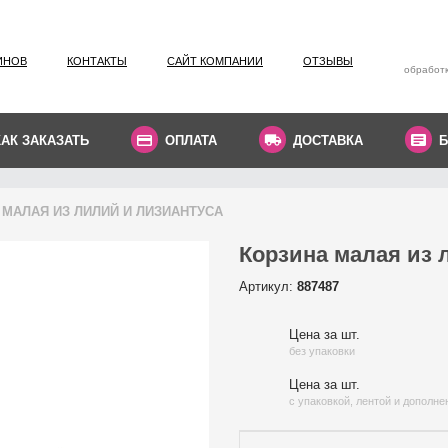
ИНОВ
КОНТАКТЫ
САЙТ КОМПАНИИ
ОТЗЫВЫ
обработк
КАК ЗАКАЗАТЬ
ОПЛАТА
ДОСТАВКА
Б
 МАЛАЯ ИЗ ЛИЛИЙ И ЛИЗИАНТУСА
Корзина малая из 
Артикул:
887487
Цена за шт.
без упаковки
Цена за шт.
с упаковкой, лентой и дополн