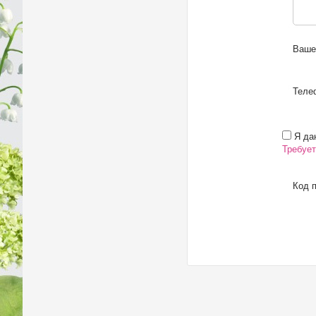
Ваше
Телеф
Я даю
Требует
Код п