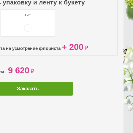
 упаковку и ленту к букету
Нет
+ 200
₽
нта на усмотрение флориста
9 620
₽
ена
Заказать