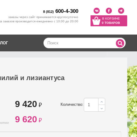
600-4-300
8 (812)
заказы через сайт принимаются круглосуточно
В КОРЗИНЕ
а заказов производится ежедневно с 10:00 до 20:00
0 ТОВАРОВ
ЛОГ
лилий и лизиантуса
9 420
₽
Количество:
9 620
₽
ениями