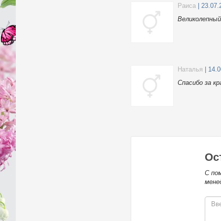
Раиса
| 23.07.
Великолепный
Наталья
| 14.
Спасибо за к
Ос
С по
мене