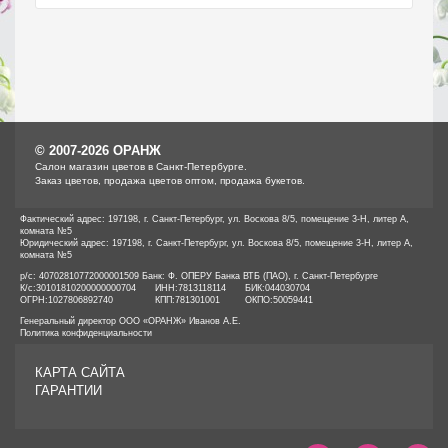
© 2007-2026 ОРАНЖ
Cалон магазин цветов в Санкт-Петербурге.
Заказ цветов, продажа цветов оптом, продажа букетов.
Фактический адрес: 197198, г. Санкт-Петербург, ул. Воскова 8/5, помещение 3-Н, литер А,
комната №5
Юридический адрес: 197198, г. Санкт-Петербург, ул. Воскова 8/5, помещение 3-Н, литер А,
комната №5
р/с: 40702810772000001509 Банк: Ф. ОПЕРУ Банка ВТБ (ПАО), г. Санкт-Петербурге
К/с:
30101810200000000704
ИНН:
7813118114
БИК:
044030704
ОГРН:
1027806892740
КПП:
781301001
ОКПО:
50059441
Генеральный директор ООО «ОРАНЖ» Иванов А.Е.
Политика конфиденциальности
КАРТА САЙТА
ГАРАНТИИ