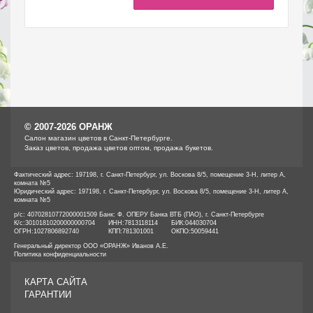
© 2007-2026 ОРАНЖ
Cалон магазин цветов в Санкт-Петербурге.
Заказ цветов, продажа цветов оптом, продажа букетов.
Фактический адрес: 197198, г. Санкт-Петербург, ул. Воскова 8/5, помещение 3-Н, литер А,
комната №5
Юридический адрес: 197198, г. Санкт-Петербург, ул. Воскова 8/5, помещение 3-Н, литер А,
комната №5
р/с: 40702810772000001509 Банк: Ф. ОПЕРУ Банка ВТБ (ПАО), г. Санкт-Петербурге
К/с:
30101810200000000704
ИНН:
7813118114
БИК:
044030704
ОГРН:
1027806892740
КПП:
781301001
ОКПО:
50059441
Генеральный директор ООО «ОРАНЖ» Иванов А.Е.
Политика конфиденциальности
КАРТА САЙТА
ГАРАНТИИ