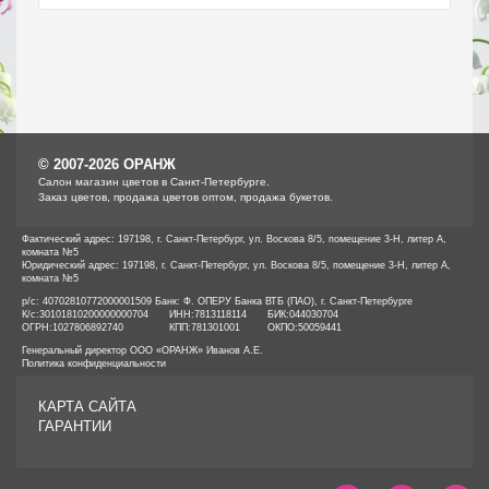
© 2007-2026 ОРАНЖ
Cалон магазин цветов в Санкт-Петербурге.
Заказ цветов, продажа цветов оптом, продажа букетов.
Фактический адрес: 197198, г. Санкт-Петербург, ул. Воскова 8/5, помещение 3-Н, литер А,
комната №5
Юридический адрес: 197198, г. Санкт-Петербург, ул. Воскова 8/5, помещение 3-Н, литер А,
комната №5
р/с: 40702810772000001509 Банк: Ф. ОПЕРУ Банка ВТБ (ПАО), г. Санкт-Петербурге
К/с:
30101810200000000704
ИНН:
7813118114
БИК:
044030704
ОГРН:
1027806892740
КПП:
781301001
ОКПО:
50059441
Генеральный директор ООО «ОРАНЖ» Иванов А.Е.
Политика конфиденциальности
КАРТА САЙТА
ГАРАНТИИ