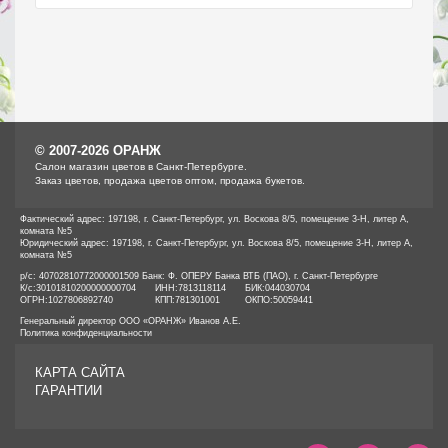
© 2007-2026 ОРАНЖ
Cалон магазин цветов в Санкт-Петербурге.
Заказ цветов, продажа цветов оптом, продажа букетов.
Фактический адрес: 197198, г. Санкт-Петербург, ул. Воскова 8/5, помещение 3-Н, литер А,
комната №5
Юридический адрес: 197198, г. Санкт-Петербург, ул. Воскова 8/5, помещение 3-Н, литер А,
комната №5
р/с: 40702810772000001509 Банк: Ф. ОПЕРУ Банка ВТБ (ПАО), г. Санкт-Петербурге
К/с:
30101810200000000704
ИНН:
7813118114
БИК:
044030704
ОГРН:
1027806892740
КПП:
781301001
ОКПО:
50059441
Генеральный директор ООО «ОРАНЖ» Иванов А.Е.
Политика конфиденциальности
КАРТА САЙТА
ГАРАНТИИ