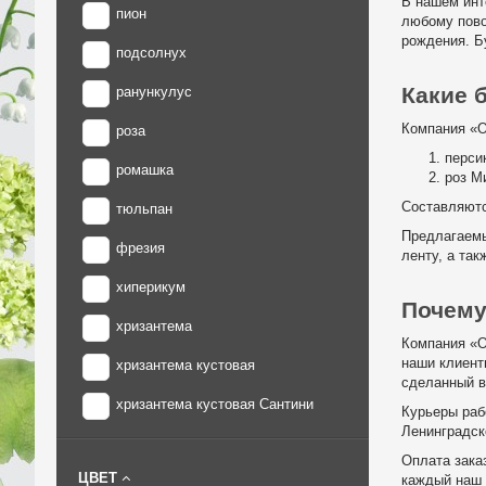
В нашем инт
пион
любому пово
рождения. Б
подсолнух
Какие 
ранункулус
Компания «О
роза
перси
ромашка
роз М
Составляютс
тюльпан
Предлагаемы
фрезия
ленту, а та
хиперикум
Почему
хризантема
Компания «О
наши клиент
хризантема кустовая
сделанный в 
хризантема кустовая Сантини
Курьеры рабо
Ленинградско
Оплата зака
ЦВЕТ
каждый наш 