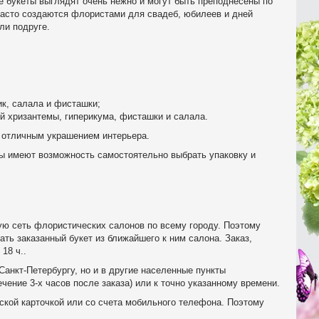
ие букеты выглядят очень нежно и могут быть преподнесены по
 часто создаются флористами для свадеб, юбилеев и дней
ли подруге.
ик, салала и фисташки;
ой хризантемы, гиперикума, фисташки и салала.
т отличным украшением интерьера.
 имеют возможность самостоятельно выбрать упаковку и
ую сеть флористических салонов по всему городу. Поэтому
ть заказанный букет из ближайшего к ним салона. Заказ,
18 ч..
Санкт-Петербургу, но и в другие населенные пункты
чение 3-х часов после заказа) или к точно указанному времени.
кой карточкой или со счета мобильного телефона. Поэтому