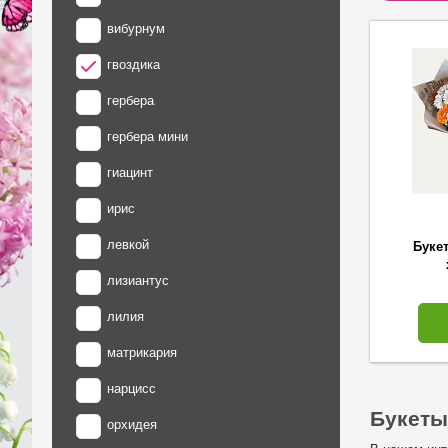
вибурнум
гвоздика
гербера
гербера мини
гиацинт
ирис
левкой
Букет
лизиантус
лилия
матрикария
нарцисс
Букеты
орхидея