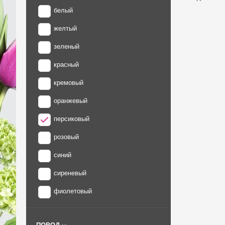
белый
желтый
зеленый
красный
кремовый
оранжевый
персиковый
розовый
синий
сиреневый
фиолетовый