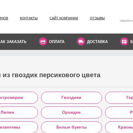
ИНОВ
КОНТАКТЫ
САЙТ КОМПАНИИ
ОТЗЫВЫ
обработк
КАК ЗАКАЗАТЬ
ОПЛАТА
ДОСТАВКА
Б
 из гвоздик персикового цвета
стромерии
Гвоздики
Ге
Лилии
Орхидеи
Р
изантемы
Белые букеты
Красн