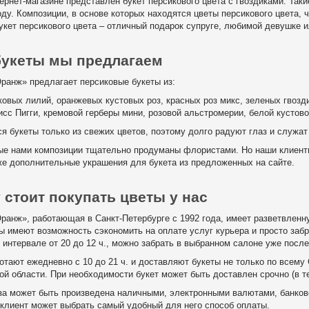
ернет-магазине представлен букет персикового цвета с гвоздиками. Так
ду. Композиции, в основе которых находятся цветы персикового цвета,
укет персикового цвета – отличный подарок супруге, любимой девушке и
букеты мы предлагаем
ранж» предлагает персиковые букеты из:
ковых лилий, оранжевых кустовых роз, красных роз микс, зеленых гвозд
исс Пигги, кремовой герберы мини, розовой альстромерии, белой кустов
я букеты только из свежих цветов, поэтому долго радуют глаз и служа
е нами композиции тщательно продуманы флористами. Но наши клиенты
кже дополнительные украшения для букета из предложенных на сайте.
 стоит покупать цветы у нас
ранж», работающая в Санкт-Петербурге с 1992 года, имеет разветвленн
ы имеют возможность сэкономить на оплате услуг курьера и просто забра
интервале от 20 до 12 ч., можно забрать в выбранном салоне уже после 
тают ежедневно с 10 до 21 ч. и доставляют букеты не только по всему 
й области. При необходимости букет может быть доставлен срочно (в те
за может быть произведена наличными, электронными валютами, банковс
клиент может выбрать самый удобный для него способ оплаты.