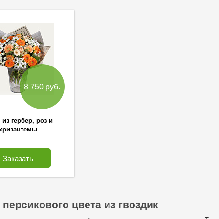
8 750 руб.
 из гербер, роз и
хризантемы
Заказать
 персикового цвета из гвоздик