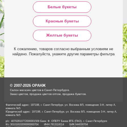
Белые букеты
Красные букеты
Желтые букеты
К сожалению, товаров согласно выбранным условиям не
найдено. Пожалуйста, укажите другие параметры фильтра
© 2007-2026 ОРАНЖ
Cалон магазин цветов в Санкт-Петербурге.
Заказ цветов, продажа цветов оптом, продажа букетов.
Фактический адрес: 197198, г. Санкт-Петербург, ул. Воскова 8/5, помещение 3-Н, литер А,
комната №5
Юридический адрес: 197198, г. Санкт-Петербург, ул. Воскова 8/5, помещение 3-Н, литер А,
комната №5
р/с: 40702810772000001509 Банк: Ф. ОПЕРУ Банка ВТБ (ПАО), г. Санкт-Петербурге
К/с:
30101810200000000704
ИНН:
7813118114
БИК:
044030704