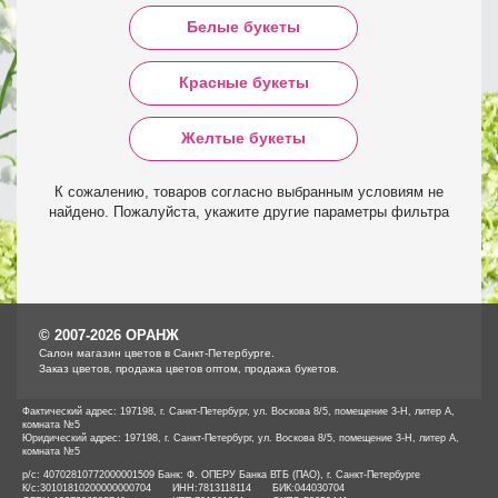
Белые букеты
Красные букеты
Желтые букеты
К сожалению, товаров согласно выбранным условиям не
найдено. Пожалуйста, укажите другие параметры фильтра
© 2007-2026 ОРАНЖ
Cалон магазин цветов в Санкт-Петербурге.
Заказ цветов, продажа цветов оптом, продажа букетов.
Фактический адрес: 197198, г. Санкт-Петербург, ул. Воскова 8/5, помещение 3-Н, литер А,
комната №5
Юридический адрес: 197198, г. Санкт-Петербург, ул. Воскова 8/5, помещение 3-Н, литер А,
комната №5
р/с: 40702810772000001509 Банк: Ф. ОПЕРУ Банка ВТБ (ПАО), г. Санкт-Петербурге
К/с:
30101810200000000704
ИНН:
7813118114
БИК:
044030704