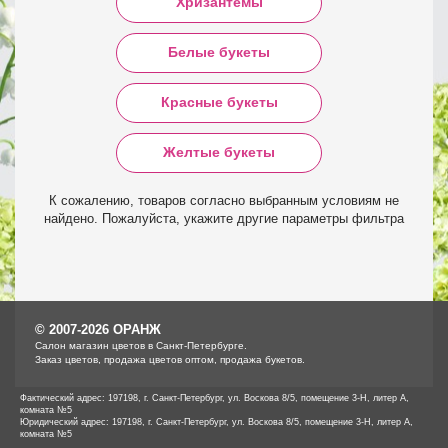
Хризантемы
Белые букеты
Красные букеты
Желтые букеты
К сожалению, товаров согласно выбранным условиям не
найдено. Пожалуйста, укажите другие параметры фильтра
© 2007-2026 ОРАНЖ
Cалон магазин цветов в Санкт-Петербурге.
Заказ цветов, продажа цветов оптом, продажа букетов.
Фактический адрес: 197198, г. Санкт-Петербург, ул. Воскова 8/5, помещение 3-Н, литер А,
комната №5
Юридический адрес: 197198, г. Санкт-Петербург, ул. Воскова 8/5, помещение 3-Н, литер А,
комната №5