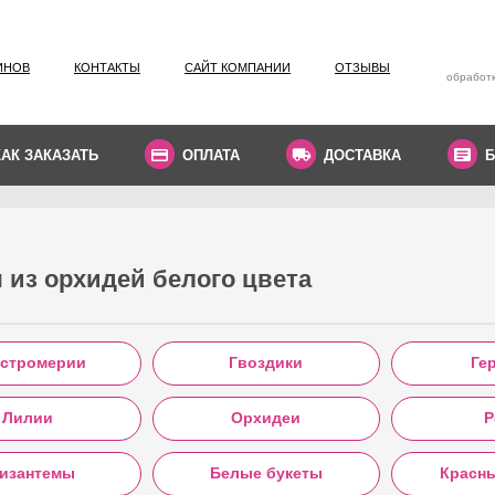
ИНОВ
КОНТАКТЫ
САЙТ КОМПАНИИ
ОТЗЫВЫ
обработк
КАК ЗАКАЗАТЬ
ОПЛАТА
ДОСТАВКА
Б
 из орхидей белого цвета
стромерии
Гвоздики
Ге
Лилии
Орхидеи
Р
изантемы
Белые букеты
Красн