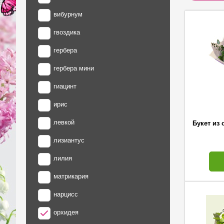
вибурнум
гвоздика
гербера
гербера мини
гиацинт
ирис
левкой
Букет из 
лизиантус
лилия
матрикария
нарцисс
орхидея