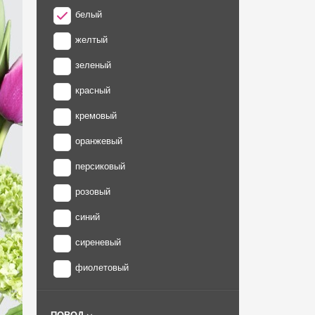
белый
желтый
зеленый
красный
кремовый
оранжевый
персиковый
розовый
синий
сиреневый
фиолетовый