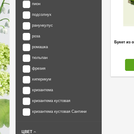
пион
подсолнух
ранункулус
роза
Букет из 
ромашка
тюльпан
фрезия
хиперикум
хризантема
хризантема кустовая
хризантема кустовая Сантини
ЦВЕТ