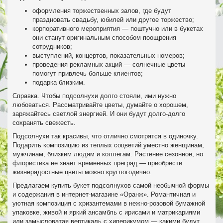
оформления торжественных залов, где будут
праздновать свадьбу, юбилей или другое торжество;
корпоративного мероприятия — поштучно или в букетах
они станут оригинальным способом поощрения
сотрудников;
выступлений, концертов, показательных номеров;
проведения рекламных акций — солнечные цветы
помогут привлечь больше клиентов;
подарка близким.
Справка. Чтобы подсолнухи долго стояли, ими нужно
любоваться. Рассматривайте цветы, думайте о хорошем,
заряжайтесь светлой энергией. И они будут долго-долго
сохранять свежесть.
Подсолнухи так красивы, что отлично смотрятся в одиночку.
Подарить композицию из теплых соцветий уместно женщинам,
мужчинам, близким людям и коллегам. Растение сезонное, но
флористика не знает временных преград — приобрести
жизнерадостные цветы можно круглогодично.
Предлагаем купить букет подсолнухов самой необычной формы
и содержания в интернет-магазине «Оранж». Романтичная и
уютная композиция с хризантемами в нежно-розовой бумажной
упаковке, живой и яркий ансамбль с ирисами и матрикариями
или замысловатая вертикаль с хиперикумом — какими будут