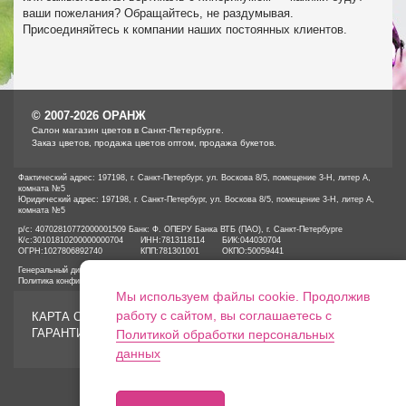
ваши пожелания? Обращайтесь, не раздумывая.
Присоединяйтесь к компании наших постоянных клиентов.
© 2007-2026 ОРАНЖ
Cалон магазин цветов в Санкт-Петербурге.
Заказ цветов, продажа цветов оптом, продажа букетов.
Фактический адрес: 197198, г. Санкт-Петербург, ул. Воскова 8/5, помещение 3-Н, литер А,
комната №5
Юридический адрес: 197198, г. Санкт-Петербург, ул. Воскова 8/5, помещение 3-Н, литер А,
комната №5
р/с: 40702810772000001509 Банк: Ф. ОПЕРУ Банка ВТБ (ПАО), г. Санкт-Петербурге
К/с:
30101810200000000704
ИНН:
7813118114
БИК:
044030704
ОГРН:
1027806892740
КПП:
781301001
ОКПО:
50059441
Генеральный директор ООО «ОРАНЖ» Иванов А.Е.
Политика конфиденциальности
Мы используем файлы cookie. Продолжив
работу с сайтом, вы соглашаетесь с
КАРТА САЙТА
ГАРАНТИИ
Политикой обработки персональных
данных