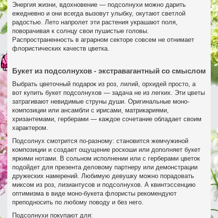
Энергия жизни, вдохновение — подсолнухи можно дарить
ежедневно и они всегда вызовут улыбку, окутают светлой
радостью. Лето напролет эти растения украшают поля,
поворачивая к солнцу свои пушистые головы.
Распространенность в аграрном секторе совсем не отнимает
флористических качеств цветка.
Букет из подсолнухов - экстравагантный со смыслом
Выбрать цветочный подарок из роз, лилий, орхидей просто, а
вот купить букет подсолнухов — задача не из легких. Эти цветы
затрагивают невидимые струны души. Оригинальные моно-
композиции или ансамбли с ирисами, матрикариями,
хризантемами, герберами — каждое сочетание обладает своим
характером.
Подсолнух смотрится по-разному: становится жемчужиной
композиции и создает ощущение роскоши или дополняет букет
яркими нотами. В сольном исполнении или с герберами цветок
подойдет для презента деловому партнеру или демонстрации
дружеских намерений. Любимую девушку можно порадовать
миксом из роз, лизиантусов и подсолнухов. А квинтэссенцию
оптимизма в виде моно-букета флористы рекомендуют
преподносить по любому поводу и без него.
Подсолнухи покупают для: