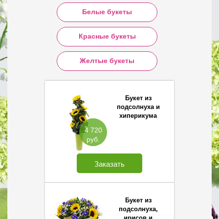
Белые букеты
Красные букеты
Желтые букеты
Букет из
подсолнуха и
хиперикума
4 720
руб.
Заказать
Букет из
подсолнуха,
ирисов и