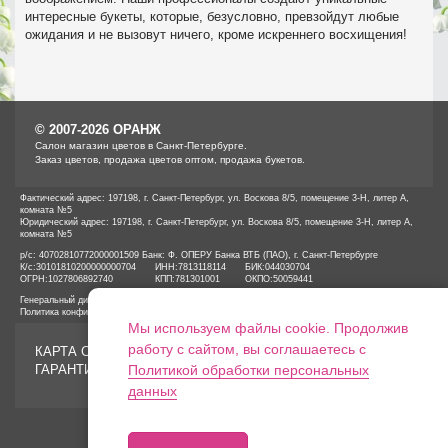
интересные букеты, которые, безусловно, превзойдут любые
ожидания и не вызовут ничего, кроме искреннего восхищения!
© 2007-2026 ОРАНЖ
Cалон магазин цветов в Санкт-Петербурге.
Заказ цветов, продажа цветов оптом, продажа букетов.
Фактический адрес: 197198, г. Санкт-Петербург, ул. Воскова 8/5, помещение 3-Н, литер А,
комната №5
Юридический адрес: 197198, г. Санкт-Петербург, ул. Воскова 8/5, помещение 3-Н, литер А,
комната №5
р/с: 40702810772000001509 Банк: Ф. ОПЕРУ Банка ВТБ (ПАО), г. Санкт-Петербурге
К/с:
30101810200000000704
ИНН:
7813118114
БИК:
044030704
ОГРН:
1027806892740
КПП:
781301001
ОКПО:
50059441
Генеральный директор ООО «ОРАНЖ» Иванов А.Е.
Политика конфиденциальности
Мы используем файлы cookie. Продолжив
работу с сайтом, вы соглашаетесь с
КАРТА САЙТА
ГАРАНТИИ
Политикой обработки персональных
данных