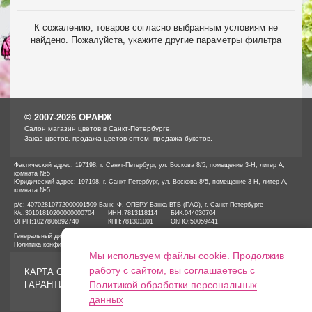
К сожалению, товаров согласно выбранным условиям не
найдено. Пожалуйста, укажите другие параметры фильтра
© 2007-2026 ОРАНЖ
Cалон магазин цветов в Санкт-Петербурге.
Заказ цветов, продажа цветов оптом, продажа букетов.
Фактический адрес: 197198, г. Санкт-Петербург, ул. Воскова 8/5, помещение 3-Н, литер А,
комната №5
Юридический адрес: 197198, г. Санкт-Петербург, ул. Воскова 8/5, помещение 3-Н, литер А,
комната №5
р/с: 40702810772000001509 Банк: Ф. ОПЕРУ Банка ВТБ (ПАО), г. Санкт-Петербурге
К/с:
30101810200000000704
ИНН:
7813118114
БИК:
044030704
ОГРН:
1027806892740
КПП:
781301001
ОКПО:
50059441
Генеральный директор ООО «ОРАНЖ» Иванов А.Е.
Политика конфиденциальности
Мы используем файлы cookie. Продолжив
работу с сайтом, вы соглашаетесь с
КАРТА САЙТА
ГАРАНТИИ
Политикой обработки персональных
данных