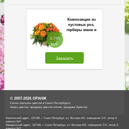
Композиция из
кустовых роз,
герберы мини и
хризантем Cантини
3 795
руб.
Заказать
© 2007-2026 ОРАНЖ
Cалон магазин цветов в Санкт-Петербурге.
Заказ цветов, продажа цветов оптом, продажа букетов.
Фактический адрес: 197198, г. Санкт-Петербург, ул. Воскова 8/5, помещение 3-Н, литер А,
комната №5
Юридический адрес: 197198, г. Санкт-Петербург, ул. Воскова 8/5, помещение 3-Н, литер А,
комната №5