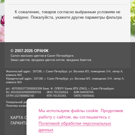
К сожалению, товаров согласно выбранным условиям не
найдено. Пожалуйста, укажите другие параметры фильтра
© 2007-2026 ОРАНЖ
Cалон магазин цветов в Санкт-Петербурге.
Заказ цветов, продажа цветов оптом, продажа букетов.
Фактический адрес: 197198, г. Санкт-Петербург, ул. Воскова 8/5, помещение 3-Н, литер А,
комната №5
Юридический адрес: 197198, г. Санкт-Петербург, ул. Воскова 8/5, помещение 3-Н, литер А,
комната №5
р/с: 40702810772000001509 Банк: Ф. ОПЕРУ Банка ВТБ (ПАО), г. Санкт-Петербурге
К/с:
30101810200000000704
ИНН:
7813118114
БИК:
044030704
ОГРН:
1027806892740
КПП:
781301001
ОКПО:
50059441
Генеральный директор ООО «ОРАНЖ» Иванов А.Е.
Политика конфиденциальности
Мы используем файлы cookie. Продолжив
работу с сайтом, вы соглашаетесь с
КАРТА САЙТА
ГАРАНТИИ
Политикой обработки персональных
данных