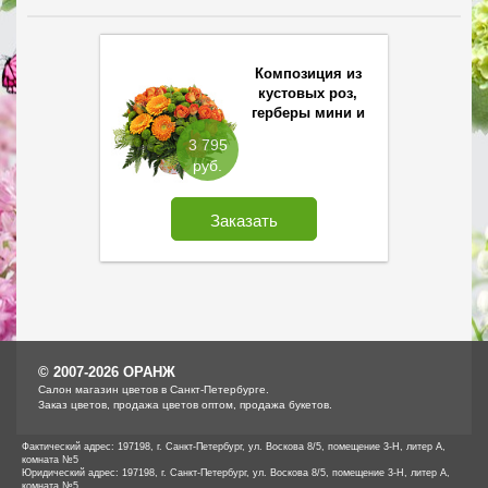
Композиция из
кустовых роз,
герберы мини и
хризантем Cантини
3 795
руб.
Заказать
© 2007-2026 ОРАНЖ
Cалон магазин цветов в Санкт-Петербурге.
Заказ цветов, продажа цветов оптом, продажа букетов.
Фактический адрес: 197198, г. Санкт-Петербург, ул. Воскова 8/5, помещение 3-Н, литер А,
комната №5
Юридический адрес: 197198, г. Санкт-Петербург, ул. Воскова 8/5, помещение 3-Н, литер А,
комната №5