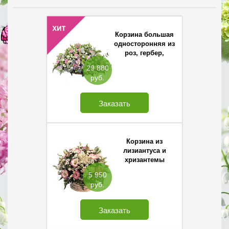
Корзина большая
односторонняя из
роз, гербер,
левкоя и
29 880
лизиантуса
руб.
Заказать
Корзина из
лизиантуса и
хризантемы
Сантини
5 950
руб.
Заказать