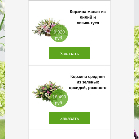
Корзина малая из
лилий и
лизиантуса
9 920
руб.
Заказать
Корзина средняя
из зеленых
орхидей, розового
лизиантуса и
16 490
белых кустовых
руб.
роз
Заказать