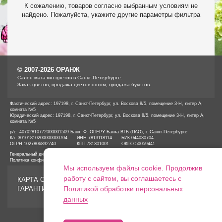
К сожалению, товаров согласно выбранным условиям не
найдено. Пожалуйста, укажите другие параметры фильтра
© 2007-2026 ОРАНЖ
Cалон магазин цветов в Санкт-Петербурге.
Заказ цветов, продажа цветов оптом, продажа букетов.
Фактический адрес: 197198, г. Санкт-Петербург, ул. Воскова 8/5, помещение 3-Н, литер А,
комната №5
Юридический адрес: 197198, г. Санкт-Петербург, ул. Воскова 8/5, помещение 3-Н, литер А,
комната №5
р/с: 40702810772000001509 Банк: Ф. ОПЕРУ Банка ВТБ (ПАО), г. Санкт-Петербурге
К/с:
30101810200000000704
ИНН:
7813118114
БИК:
044030704
ОГРН:
1027806892740
КПП:
781301001
ОКПО:
50059441
Генеральный директор ООО «ОРАНЖ» Иванов А.Е.
Политика конфиденциальности
Мы используем файлы cookie. Продолжив
работу с сайтом, вы соглашаетесь с
КАРТА САЙТА
ГАРАНТИИ
Политикой обработки персональных
данных