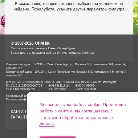
К сожалению, товаров согласно выбранным условиям не
найдено. Пожалуйста, укажите другие параметры фильтра
© 2007-2026 ОРАНЖ
Cалон магазин цветов в Санкт-Петербурге.
Заказ цветов, продажа цветов оптом, продажа букетов.
Фактический адрес: 197198, г. Санкт-Петербург, ул. Воскова 8/5, помещение 3-Н, литер А,
комната №5
Юридический адрес: 197198, г. Санкт-Петербург, ул. Воскова 8/5, помещение 3-Н, литер А,
комната №5
р/с: 40702810772000001509 Банк: Ф. ОПЕРУ Банка ВТБ (ПАО), г. Санкт-Петербурге
К/с:
30101810200000000704
ИНН:
7813118114
БИК:
044030704
ОГРН:
1027806892740
КПП:
781301001
ОКПО:
50059441
Генеральный директор ООО «ОРАНЖ» Иванов А.Е.
Политика конфиденциальности
Мы используем файлы cookie. Продолжив
работу с сайтом, вы соглашаетесь с
КАРТА САЙТА
ГАРАНТИИ
Политикой обработки персональных
данных