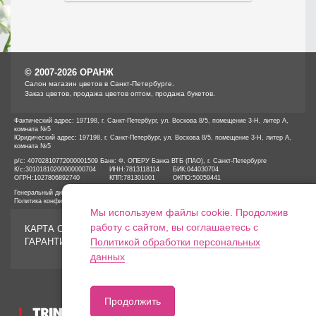
© 2007-2026 ОРАНЖ
Cалон магазин цветов в Санкт-Петербурге.
Заказ цветов, продажа цветов оптом, продажа букетов.
Фактический адрес: 197198, г. Санкт-Петербург, ул. Воскова 8/5, помещение 3-Н, литер А,
комната №5
Юридический адрес: 197198, г. Санкт-Петербург, ул. Воскова 8/5, помещение 3-Н, литер А,
комната №5
р/с: 40702810772000001509 Банк: Ф. ОПЕРУ Банка ВТБ (ПАО), г. Санкт-Петербурге
К/с:
30101810200000000704
ИНН:
7813118114
БИК:
044030704
ОГРН:
1027806892740
КПП:
781301001
ОКПО:
50059441
Генеральный директор ООО «ОРАНЖ» Иванов А.Е.
Политика конфиденциальности
Мы используем файлы cookie. Продолжив
работу с сайтом, вы соглашаетесь с
КАРТА САЙТА
ГАРАНТИИ
Политикой обработки персональных
данных
Продолжить
Разработка сайтов