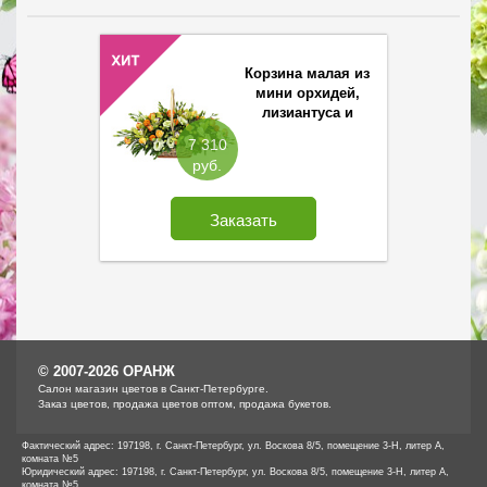
Корзина малая из
мини орхидей,
лизиантуса и
кустовых роз
7 310
руб.
Заказать
© 2007-2026 ОРАНЖ
Cалон магазин цветов в Санкт-Петербурге.
Заказ цветов, продажа цветов оптом, продажа букетов.
Фактический адрес: 197198, г. Санкт-Петербург, ул. Воскова 8/5, помещение 3-Н, литер А,
комната №5
Юридический адрес: 197198, г. Санкт-Петербург, ул. Воскова 8/5, помещение 3-Н, литер А,
комната №5