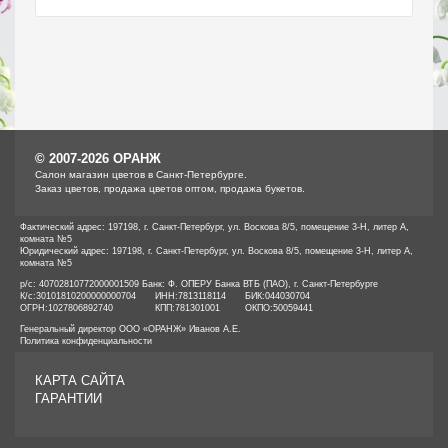
© 2007-2026 ОРАНЖ
Cалон магазин цветов в Санкт-Петербурге.
Заказ цветов, продажа цветов оптом, продажа букетов.
Фактический адрес: 197198, г. Санкт-Петербург, ул. Воскова 8/5, помещение 3-Н, литер А,
комната №5
Юридический адрес: 197198, г. Санкт-Петербург, ул. Воскова 8/5, помещение 3-Н, литер А,
комната №5
р/с: 40702810772000001509 Банк: Ф. ОПЕРУ Банка ВТБ (ПАО), г. Санкт-Петербурге
К/с:
30101810200000000704
ИНН:
7813118114
БИК:
044030704
ОГРН:
1027806892740
КПП:
781301001
ОКПО:
50059441
Генеральный директор ООО «ОРАНЖ» Иванов А.Е.
Политика конфиденциальности
КАРТА САЙТА
ГАРАНТИИ