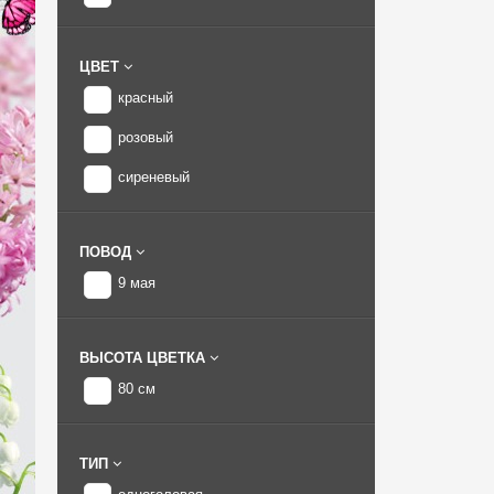
ЦВЕТ
красный
розовый
сиреневый
ПОВОД
9 мая
ВЫСОТА ЦВЕТКА
80 см
ТИП