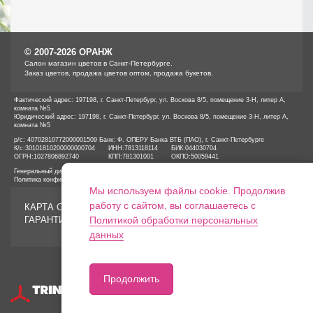
© 2007-2026 ОРАНЖ
Cалон магазин цветов в Санкт-Петербурге.
Заказ цветов, продажа цветов оптом, продажа букетов.
Фактический адрес: 197198, г. Санкт-Петербург, ул. Воскова 8/5, помещение 3-Н, литер А,
комната №5
Юридический адрес: 197198, г. Санкт-Петербург, ул. Воскова 8/5, помещение 3-Н, литер А,
комната №5
р/с: 40702810772000001509 Банк: Ф. ОПЕРУ Банка ВТБ (ПАО), г. Санкт-Петербурге
К/с:
30101810200000000704
ИНН:
7813118114
БИК:
044030704
ОГРН:
1027806892740
КПП:
781301001
ОКПО:
50059441
Генеральный директор ООО «ОРАНЖ» Иванов А.Е.
Политика конфиденциальности
Мы используем файлы cookie. Продолжив
работу с сайтом, вы соглашаетесь с
КАРТА САЙТА
ГАРАНТИИ
Политикой обработки персональных
данных
Продолжить
Разработка сайтов
Продвижение оптимизация
(SEO)Реклама в интернет