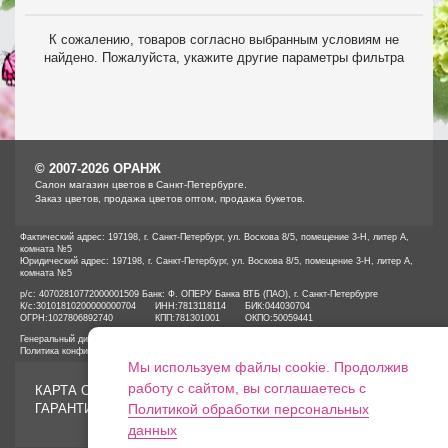
К сожалению, товаров согласно выбранным условиям не
найдено. Пожалуйста, укажите другие параметры фильтра
© 2007-2026 ОРАНЖ
Cалон магазин цветов в Санкт-Петербурге.
Заказ цветов, продажа цветов оптом, продажа букетов.
Фактический адрес: 197198, г. Санкт-Петербург, ул. Воскова 8/5, помещение 3-Н, литер А,
комната №5
Юридический адрес: 197198, г. Санкт-Петербург, ул. Воскова 8/5, помещение 3-Н, литер А,
комната №5
р/с: 40702810772000001509 Банк: Ф. ОПЕРУ Банка ВТБ (ПАО), г. Санкт-Петербурге
К/с:
30101810200000000704
ИНН:
7813118114
БИК:
044030704
ОГРН:
1027806892740
КПП:
781301001
ОКПО:
50059441
Генеральный директор ООО «ОРАНЖ» Иванов А.Е.
Политика конфиденциальности
Мы используем файлы cookie. Продолжив
работу с сайтом, вы соглашаетесь с
КАРТА САЙТА
ГАРАНТИИ
Политикой обработки персональных
данных