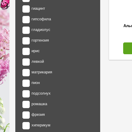
гиацинт
гипсофила
Аль
гладиолус
гортензия
ирис
левкой
матрикария
пион
подсолнух
ромашка
фрезия
хиперикум