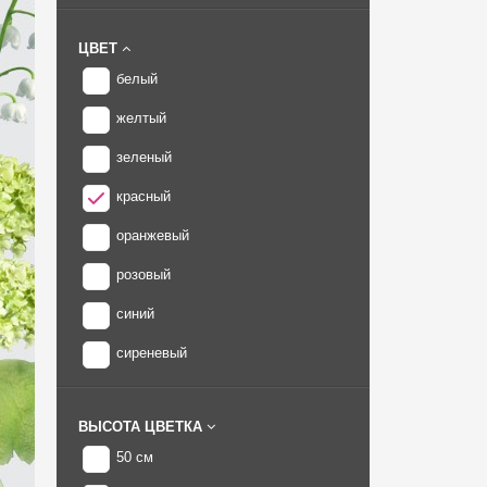
ЦВЕТ
белый
желтый
зеленый
красный
оранжевый
розовый
синий
сиреневый
ВЫСОТА ЦВЕТКА
50 см