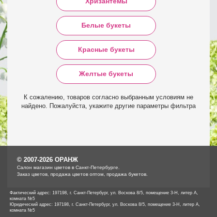
Хризантемы
Белые букеты
Красные букеты
Желтые букеты
К сожалению, товаров согласно выбранным условиям не
найдено. Пожалуйста, укажите другие параметры фильтра
© 2007-2026 ОРАНЖ
Cалон магазин цветов в Санкт-Петербурге.
Заказ цветов, продажа цветов оптом, продажа букетов.
Фактический адрес: 197198, г. Санкт-Петербург, ул. Воскова 8/5, помещение 3-Н, литер А,
комната №5
Юридический адрес: 197198, г. Санкт-Петербург, ул. Воскова 8/5, помещение 3-Н, литер А,
комната №5