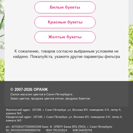
Белые букеты
Красные букеты
Желтые букеты
К сожалению, товаров согласно выбранным условиям не
найдено. Пожалуйста, укажите другие параметры фильтра
© 2007-2026 ОРАНЖ
Cалон магазин цветов в Санкт-Петербурге.
Заказ цветов, продажа цветов оптом, продажа букетов.
Фактический адрес: 197198, г. Санкт-Петербург, ул. Воскова 8/5, помещение 3-Н, литер А,
комната №5
Юридический адрес: 197198, г. Санкт-Петербург, ул. Воскова 8/5, помещение 3-Н, литер А,
комната №5
р/с: 40702810772000001509 Банк: Ф. ОПЕРУ Банка ВТБ (ПАО), г. Санкт-Петербурге
К/с:
30101810200000000704
ИНН:
7813118114
БИК:
044030704