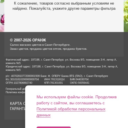
К сожалению, товаров согласно выбранным условиям не
найдено. Пожалуйста, укажите другие параметры фильтра
© 2007-2026 ОРАНЖ
Cалон магазин цветов в Санкт-Петербурге.
Заказ цветов, продажа цветов оптом, продажа букетов.
Фактический адрес: 197198, г. Санкт-Петербург, ул. Воскова 8/5, помещение 3-Н, литер А,
комната №5
Юридический адрес: 197198, г. Санкт-Петербург, ул. Воскова 8/5, помещение 3-Н, литер А,
комната №5
р/с: 40702810772000001509 Банк: Ф. ОПЕРУ Банка ВТБ (ПАО), г. Санкт-Петербурге
К/с:
30101810200000000704
ИНН:
7813118114
БИК:
044030704
ОГРН:
1027806892740
КПП:
781301001
ОКПО:
50059441
Генеральный директор ООО «ОРАНЖ» Иванов А.Е.
Политика конфиденциальности
Мы используем файлы cookie. Продолжив
работу с сайтом, вы соглашаетесь с
КАРТА САЙТА
ГАРАНТИИ
Политикой обработки персональных
данных