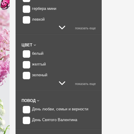
гербера мини
левкой
показать еще
ЦВЕТ
белый
желтый
зеленый
показать еще
ПОВОД
День любви, семьи и верности
День Святого Валентина